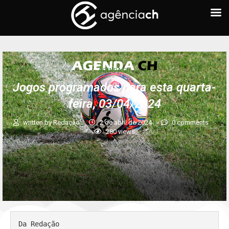
AGENDA CH
Jogos programados para esta quarta-
feira, 03/04/2024
written by
Redação
2 de abril de 2024
0 comments
280
views
Da Redação