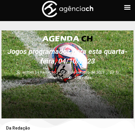
AGENDA CH
Jogos programados para esta quarta-
feira, 04/10/2023
written by
Redação
3 de outubro de 2023
0
comments
213
views
Da Redação