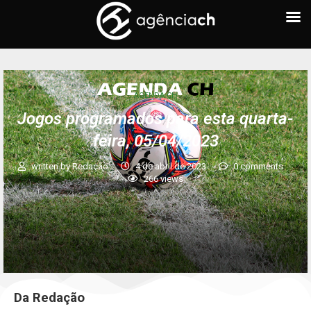
AGENDA CH
Jogos programados para esta quarta-
feira, 05/04/2023
written by
Redação
4 de abril de 2023
0 comments
266
views
Da Redação