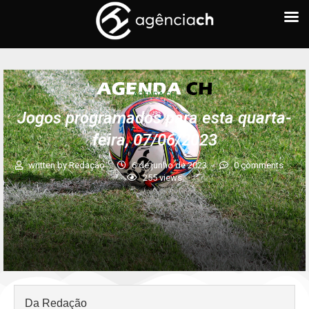
AGENDA CH
Jogos programados para esta quarta-
feira, 07/06/2023
written by
Redação
6 de junho de 2023
0 comments
255
views
Da Redação