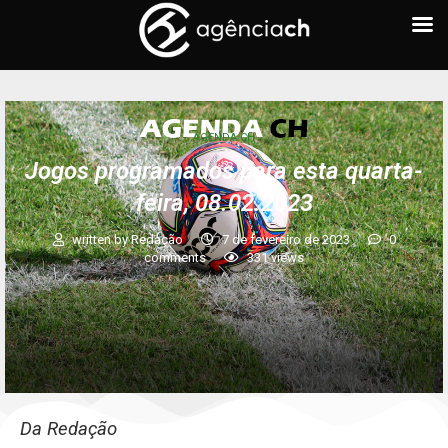
AGENDA CH
Jogos programados para esta quarta-
feira, 08.02.2023
written by
Redação
7 de fevereiro de 2023
0
comments
331
views
Da Redação