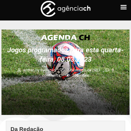
AGENDA CH
Jogos programados para esta quarta-
feira, 08.03.2023
written by
Redação
7 de março de 2023
0
comments
266
views
Da Redação