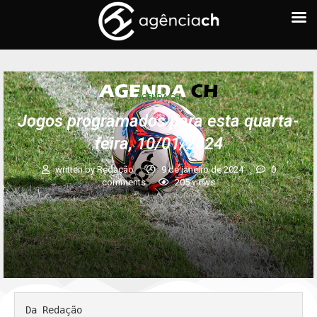
AGENDA CH
Jogos programados para esta quarta-
feira, 10/01/2024
written by
Redação
9 de janeiro de 2024
0
comments
205
views
Da Redação