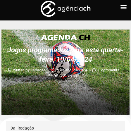
AGENDA CH
Jogos programados para esta quarta-
feira, 10/04/2024
written by
Redação
9 de abril de 2024
0 comments
301
views
Da Redação