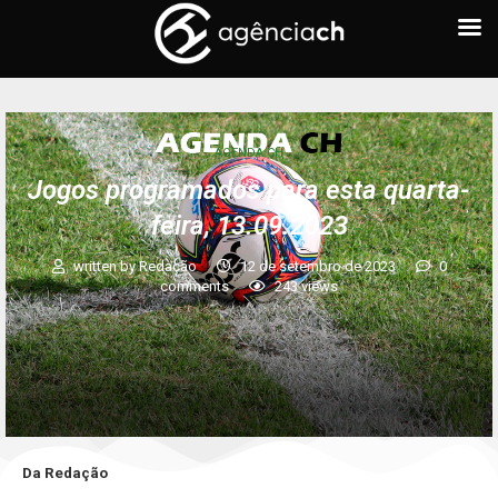
AGENDA CH
Jogos programados para esta quarta-
feira, 13.09.2023
written by
Redação
12 de setembro de 2023
0
comments
243
views
Da Redação