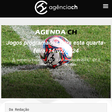
AGENDA CH
Jogos programados para esta quarta-
feira, 14/02/2024
written by
Redação
13 de fevereiro de 2024
0
comments
276
views
Da Redação