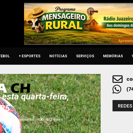
TEBOL
+ ESPORTES
NOTÍCIAS
SERVIÇOS
MEMÓRIAS
co
(7
esta quarta-feira,
REDES
025
5
0 comments
932
views