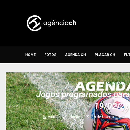
HOME
FOTOS
AGENDA CH
PLACAR CH
FU
AGENDA CH
Jogos programados para 
19/02/2
written by
Redação
18 de fevereiro de 202