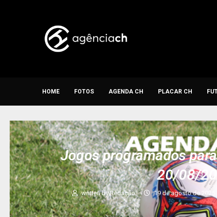
HOME
FOTOS
AGENDA CH
PLACAR CH
FU
Jogos programados para 
20/08/2
written by
Redação
19 de agosto de 2025