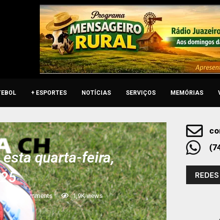
TEBOL
+ ESPORTES
NOTÍCIAS
SERVIÇOS
MEMÓRIAS
co
(7
esta quarta-feira,
025
REDES
0 comments
1,9K
views