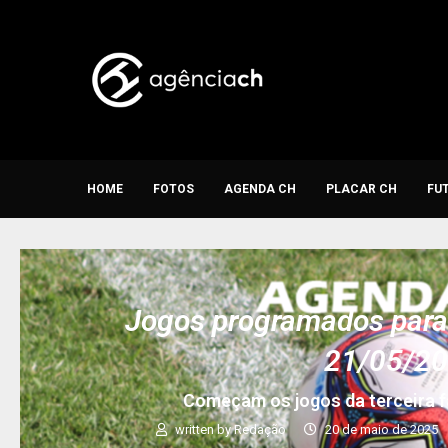
HOME
FOTOS
AGENDA CH
PLACAR CH
FU
Jogos programados para 
21/05/2
Começam os jogos da terceira f
written by
Redação
20 de maio de 2025