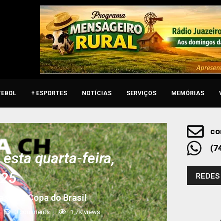
TEBOL
+ ESPORTES
NOTÍCIAS
SERVIÇOS
MEMÓRIAS
co
(7
esta quarta-feira,
025
REDES
ase da Copa do Brasil
0 comments
1,7K
views