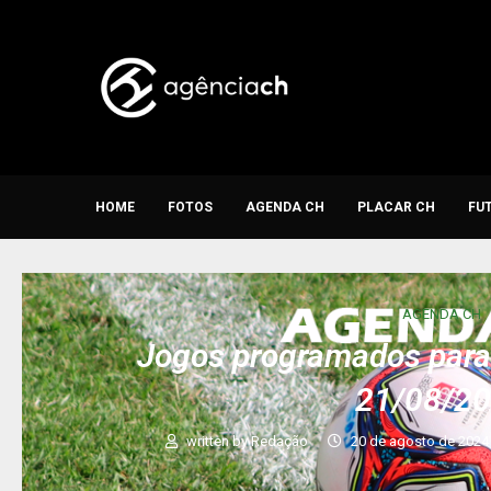
HOME
FOTOS
AGENDA CH
PLACAR CH
FU
AGENDA CH
Jogos programados para 
21/08/2
written by
Redação
20 de agosto de 2024