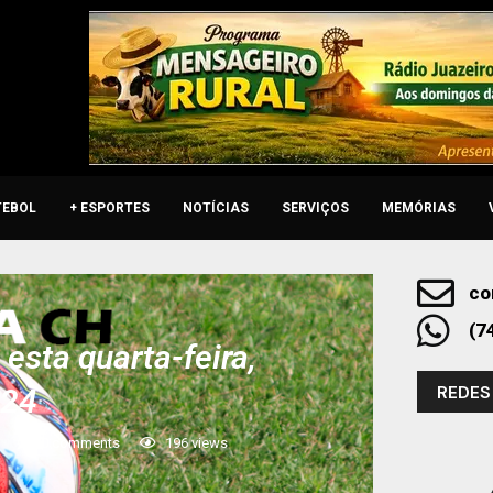
TEBOL
+ ESPORTES
NOTÍCIAS
SERVIÇOS
MEMÓRIAS
co
(7
esta quarta-feira,
REDES
024
0 comments
196
views