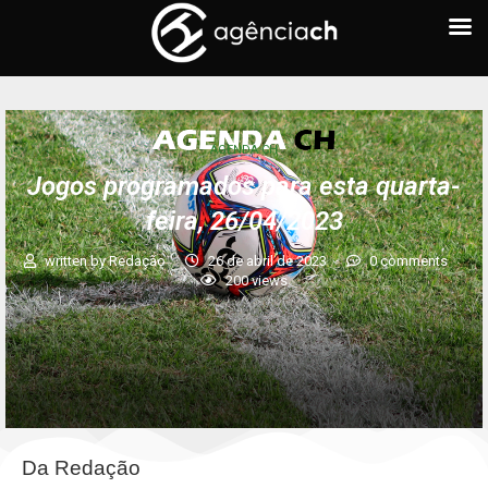
AGENDA CH
Jogos programados para esta quarta-
feira, 26/04/2023
written by
Redação
26 de abril de 2023
0 comments
200
views
Da Redação