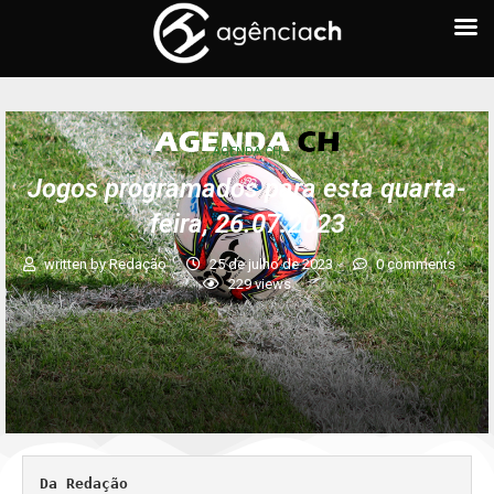
AGENDA CH
Jogos programados para esta quarta-
feira, 26.07.2023
written by
Redação
25 de julho de 2023
0 comments
229
views
Da Redação