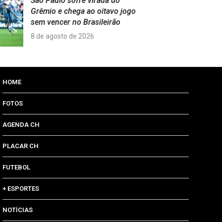
São Paulo sofre virada do
Grêmio e chega ao oitavo jogo
sem vencer no Brasileirão
8 de agosto de 2026
HOME
FOTOS
AGENDA CH
PLACAR CH
FUTEBOL
+ ESPORTES
NOTÍCIAS