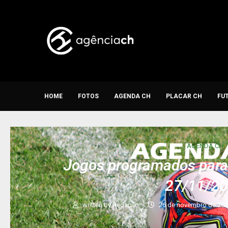
HOME
FOTOS
AGENDA CH
PLACAR CH
FU
AGENDA CH
Jogos programados para 
27/11/2
written by
Redação
26 de novembro de 20