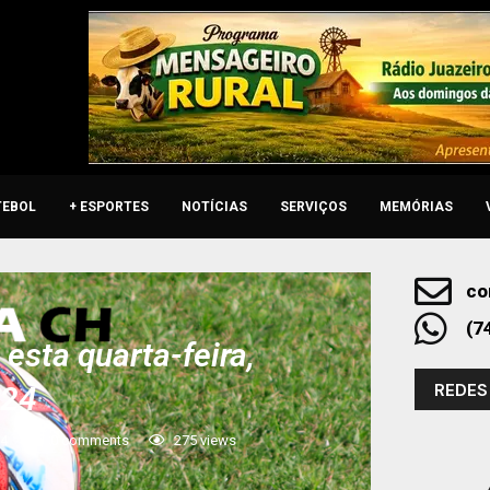
TEBOL
+ ESPORTES
NOTÍCIAS
SERVIÇOS
MEMÓRIAS
co
(7
esta quarta-feira,
REDES
024
24
0 comments
275
views