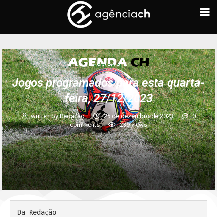
AGENDA CH
Jogos programados para esta quarta-
feira, 27/12/2023
written by
Redação
26 de dezembro de 2023
0
comments
239
views
Da Redação