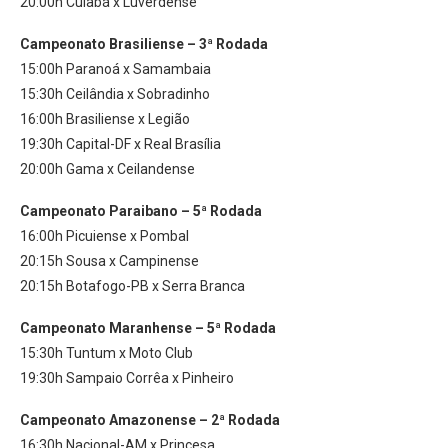
20:00h Cuiabá x Luverdense
Campeonato Brasiliense – 3ª Rodada
15:00h Paranoá x Samambaia
15:30h Ceilândia x Sobradinho
16:00h Brasiliense x Legião
19:30h Capital-DF x Real Brasília
20:00h Gama x Ceilandense
Campeonato Paraibano – 5ª Rodada
16:00h Picuiense x Pombal
20:15h Sousa x Campinense
20:15h Botafogo-PB x Serra Branca
Campeonato Maranhense – 5ª Rodada
15:30h Tuntum x Moto Club
19:30h Sampaio Corrêa x Pinheiro
Campeonato Amazonense – 2ª Rodada
16:30h Nacional-AM x Princesa