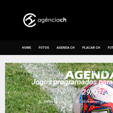
HOME
FOTOS
AGENDA CH
PLACAR CH
FU
AGENDA CH
Jogos programados para 
29/01/2
written by
Redação
28 de janeiro de 2025