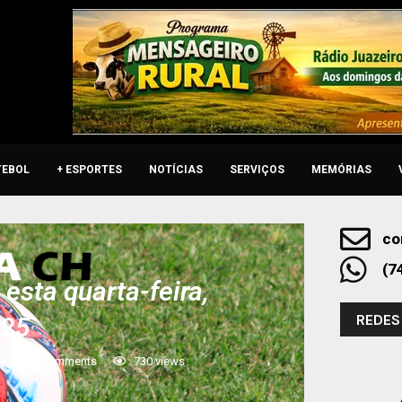
TEBOL
+ ESPORTES
NOTÍCIAS
SERVIÇOS
MEMÓRIAS
co
(7
esta quarta-feira,
REDES
025
0 comments
730
views