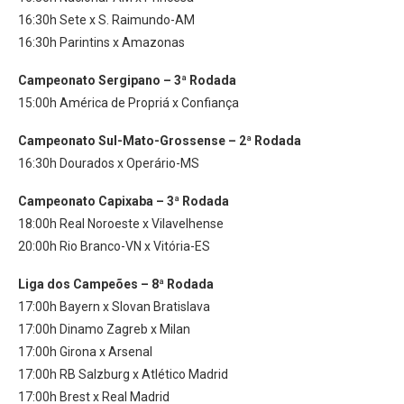
16:30h Sete x S. Raimundo-AM
16:30h Parintins x Amazonas
Campeonato Sergipano – 3ª Rodada
15:00h América de Propriá x Confiança
Campeonato Sul-Mato-Grossense – 2ª Rodada
16:30h Dourados x Operário-MS
Campeonato Capixaba – 3ª Rodada
18:00h Real Noroeste x Vilavelhense
20:00h Rio Branco-VN x Vitória-ES
Liga dos Campeões – 8ª Rodada
17:00h Bayern x Slovan Bratislava
17:00h Dinamo Zagreb x Milan
17:00h Girona x Arsenal
17:00h RB Salzburg x Atlético Madrid
17:00h Brest x Real Madrid