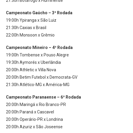
21:30h Botafogo x Fluminense
Campeonato Gaúcho – 3ª Rodada
19:00h Ypiranga x São Luiz
21:30h Caxias x Brasil
22:00h Monsoon x Grêmio
Campeonato Mineiro – 4ª Rodada
19:00h Tombense x Pouso Alegre
19:30h Aymorés x Uberlândia
20:00h Athletic x Villa Nova
20:00h Betim Futebol x Democrata-GV
21:30h Atlético-MG x América-MG
Campeonato Paranaense – 6ª Rodada
20:00h Maringá x Rio Branco-PR
20:00h Paraná x Cascavel
20:00h Operário-PR x Londrina
20:00h Azuriz x São Joseense