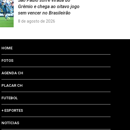
São Paulo sofre virada do
Grêmio e chega ao oitavo jogo
sem vencer no Brasileirão
8 de agosto de 2026
HOME
FOTOS
AGENDA CH
PLACAR CH
FUTEBOL
+ ESPORTES
NOTÍCIAS