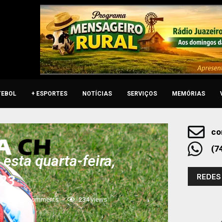
TEBOL
+ ESPORTES
NOTÍCIAS
SERVIÇOS
MEMÓRIAS
co
(7
esta quarta-feira,
REDES
023
23
0 comments
234
views