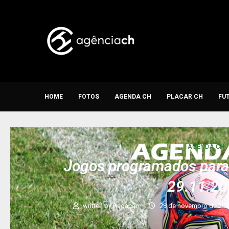
HOME
FOTOS
AGENDA CH
PLACAR CH
FU
AGENDA CH
Jogos programados para 
29.11.2
written by
Redação
28 de novembro de 20