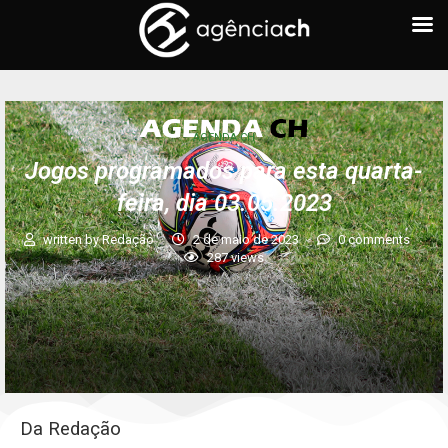
AGENDA CH
Jogos programados para esta quarta-
feira, dia 03.05.2023
written by
Redação
2 de maio de 2023
0 comments
287
views
Da Redação