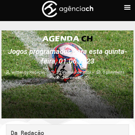
AGENDA CH
Jogos programados para esta quinta-
feira, 01.06.2023
written by
Redação
31 de maio de 2023
0 comments
243
views
Da Redação