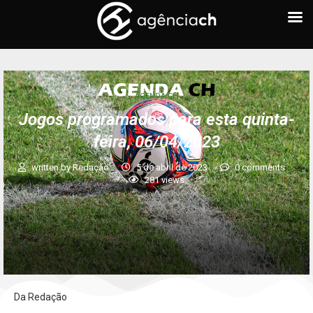
AGENDA CH
Jogos programados para esta quinta-
feira, 06/04/2023
written by
Redação
5 de abril de 2023
0 comments
281
views
Da Redação