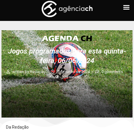
AGENDA CH
Jogos programados para esta quinta-
feira, 06/06/2024
written by
Redação
5 de junho de 2024
0 comments
228
views
Da Redação