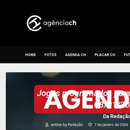
HOME
FOTOS
AGENDA CH
PLACAR CH
FU
Jogos programados para 
08/01/2
Da Redaçã
written by
Redação
7 de janeiro de 2026