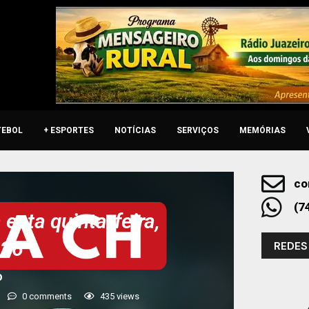
TEBOL
+ ESPORTES
NOTÍCIAS
SERVIÇOS
MEMÓRIAS
co
(7
esta quinta-feira,
026
REDES
o
0 comments
435
views