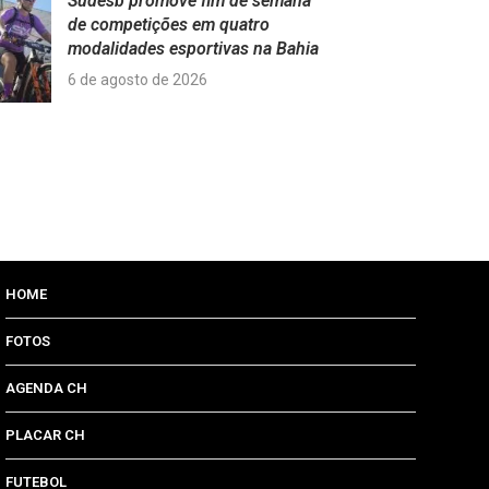
Sudesb promove fim de semana
de competições em quatro
modalidades esportivas na Bahia
6 de agosto de 2026
HOME
FOTOS
AGENDA CH
PLACAR CH
FUTEBOL