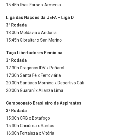
15:45h Ilhas Faroe x Armenia
Liga das Nações da UEFA – Liga D
3ª Rodada
13:00h Moldávia x Andorra
15:45h Gibraltar x San Marino
Taça Libertadores Feminina
3ª Rodada
17:30h Dragonas IDV x Peñarol
17:30h Santa Fé x Ferroviária
20:00h Santiago Morning x Deportivo Cáli
20:00h Guaraní x Alianza Lima
Campeonato Brasileiro de Aspirantes
3ª Rodada
15:00h CRB x Botafogo
15:30h Criciúma x Santos
16:00h Fortaleza x Vitória