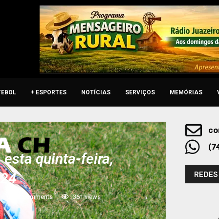
TEBOL
+ ESPORTES
NOTÍCIAS
SERVIÇOS
MEMÓRIAS
co
(7
esta quinta-feira,
REDES
024
0 comments
361
views