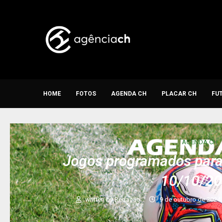
HOME
FOTOS
AGENDA CH
PLACAR CH
FU
AGENDA CH
Jogos programados para 
10/10/2
written by
Redação
9 de outubro de 2024