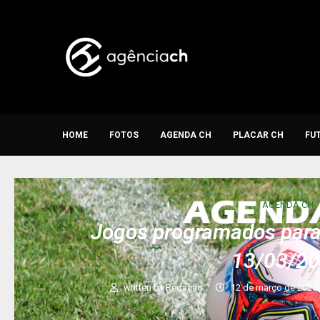
HOME
FOTOS
AGENDA CH
PLACAR CH
FU
AGENDA CH
Jogos programados para 
13/03/2
written by
Redação
12 de março de 2025