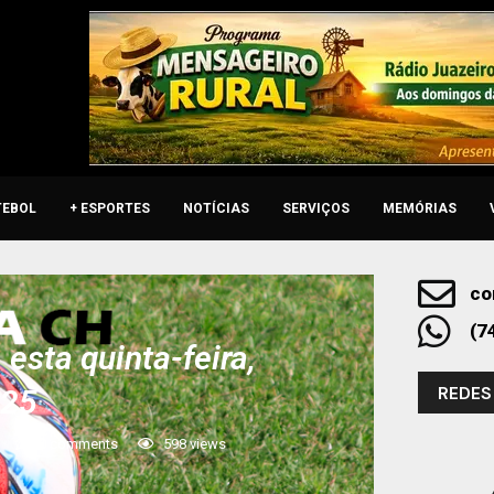
TEBOL
+ ESPORTES
NOTÍCIAS
SERVIÇOS
MEMÓRIAS
co
(7
esta quinta-feira,
REDES
025
0 comments
598
views