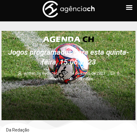
AGENDA CH
Jogos programados para esta quinta-
feira, 15.06.2023
written by
Redação
14 de junho de 2023
0
comments
219
views
Da Redação