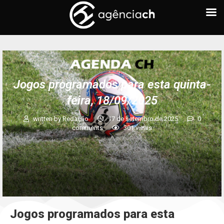
Jogos programados para esta quinta-
feira, 18/09/2025
written by
Redação
17 de setembro de 2025
0
comments
301
views
Jogos programados para esta