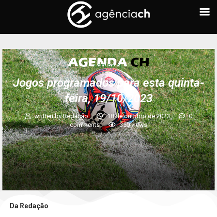
AGENDA CH
Jogos programados para esta quinta-
feira, 19/10/2023
written by
Redação
18 de outubro de 2023
0
comments
350
views
Da Redação