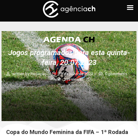
AGENDA CH
Jogos programados para esta quinta-
feira, 20.07.2023
written by
Redação
19 de julho de 2023
0 comments
219
views
Copa do Mundo Feminina da FIFA – 1ª Rodada