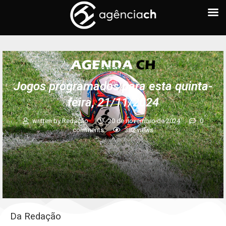
AGENDA CH
Jogos programados para esta quinta-
feira, 21/11/2024
written by
Redação
20 de novembro de 2024
0
comments
382
views
Da Redação