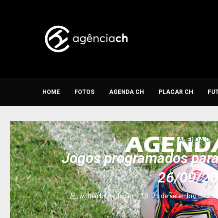
HOME
FOTOS
AGENDA CH
PLACAR CH
FU
AGENDA CH
Jogos programados para 
26/09/2
written by
Redação
25 de setembro de 202