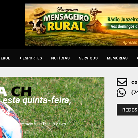
TEBOL
+ ESPORTES
NOTÍCIAS
SERVIÇOS
MEMÓRIAS
co
(7
esta quinta-feira,
REDES
024
4
0 comments
318
views