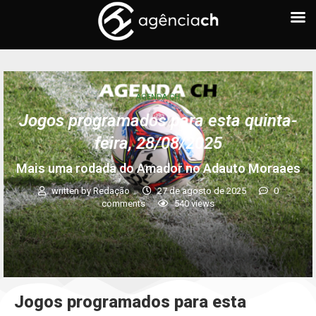
AGENDA CH
Jogos programados para esta quinta-
feira, 28/08/2025
Mais uma rodada do Amador no Adauto Moraaes
written by
Redação
27 de agosto de 2025
0
comments
540
views
Jogos programados para esta