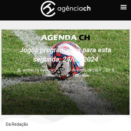
AGENDA CH
Jogos programados para esta
segunda, 24/06/2024
written by
Redação
23 de junho de 2024
0
comments
192
views
Da Redação