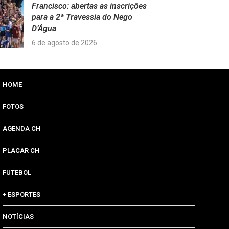
Francisco: abertas as inscrições
para a 2ª Travessia do Nego
D’Água
6 de agosto de 2026
HOME
FOTOS
AGENDA CH
PLACAR CH
FUTEBOL
+ ESPORTES
NOTÍCIAS