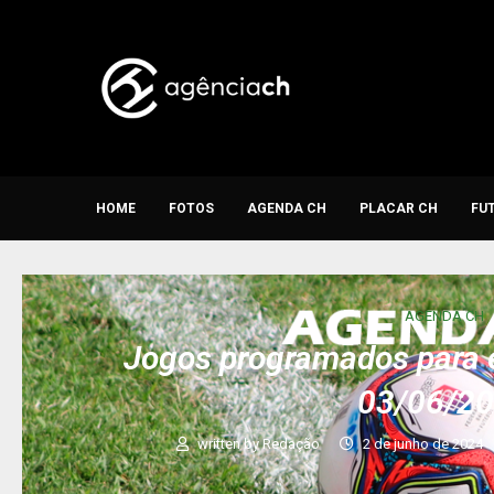
HOME
FOTOS
AGENDA CH
PLACAR CH
FU
AGENDA CH
Jogos programados para e
03/06/2
written by
Redação
2 de junho de 2024