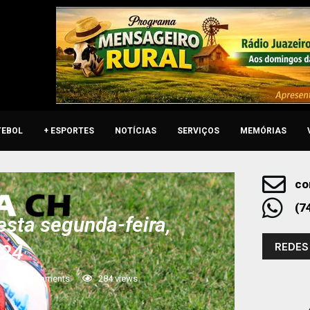
TEBOL
+ ESPORTES
NOTÍCIAS
SERVIÇOS
MEMÓRIAS
co
(7
sta segunda-feira,
REDES
024
0 comments
284
views