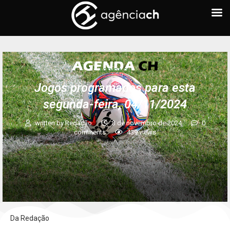
AGENDA CH
Jogos programados para esta
segunda-feira, 04/11/2024
written by
Redação
3 de novembro de 2024
0
comments
439
views
Da Redação