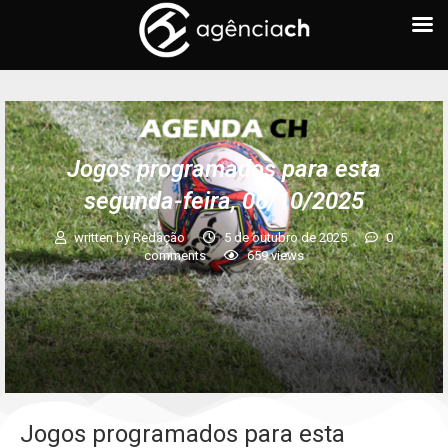
Jogos programados para esta
segunda-feira, 06/10/2025
written by
Redação
5 de outubro de 2025
0
comments
659
views
Jogos programados para esta