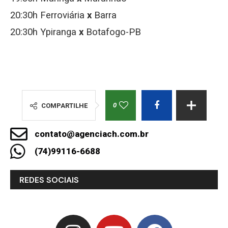
20:30h Ferroviária
x
Barra
20:30h Ypiranga
x
Botafogo-PB
0
COMPARTILHE
contato@agenciach.com.br
(74)99116-6688
REDES SOCIAIS