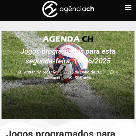
Jogos programados para esta
segunda-feira, 16/06/2025
written by
Redação
15 de junho de 2025
0
comments
905
views
Jogos programados para