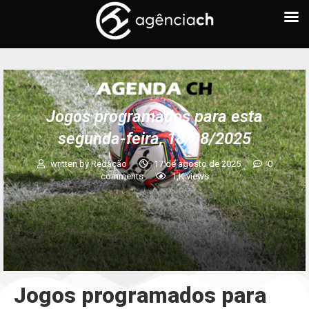
Jogos programados para esta
segunda-feira, 18/08/2025
written by
Redação
17 de agosto de 2025
0
comments
1,K
views
Jogos programados para