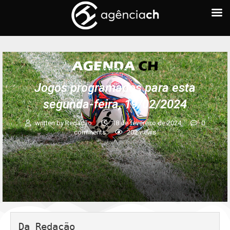
AGENDA CH
Jogos programados para esta
segunda-feira, 19/02/2024
written by
Redação
18 de fevereiro de 2024
0
comments
202
views
Da Redação