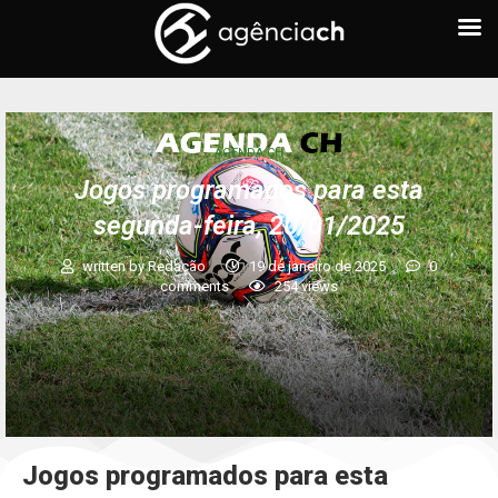
AGENDA CH
Jogos programados para esta
segunda-feira, 20/01/2025
written by
Redação
19 de janeiro de 2025
0
comments
254
views
Jogos programados para esta