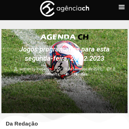
AGENDA CH
Jogos programados para esta
segunda-feira, 20.02.2023
written by
Redação
19 de fevereiro de 2023
0
comments
214
views
Da Redação