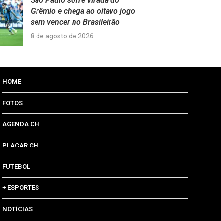
São Paulo sofre virada do
Grêmio e chega ao oitavo jogo
sem vencer no Brasileirão
8 de agosto de 2026
HOME
FOTOS
AGENDA CH
PLACAR CH
FUTEBOL
+ ESPORTES
NOTÍCIAS