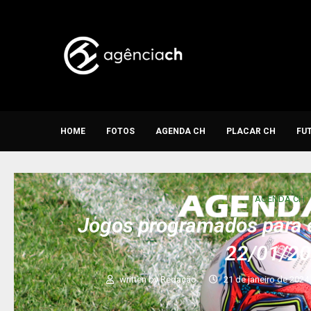
HOME
FOTOS
AGENDA CH
PLACAR CH
FU
AGENDA CH
Jogos programados para e
22/01/2
written by
Redação
21 de janeiro de 2024