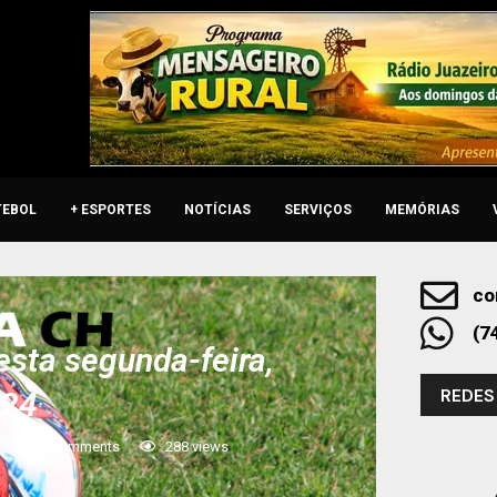
TEBOL
+ ESPORTES
NOTÍCIAS
SERVIÇOS
MEMÓRIAS
co
(7
sta segunda-feira,
REDES
024
0 comments
288
views