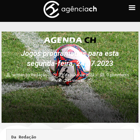
AGENDA CH
Jogos programados para esta
segunda-feira, 24.07.2023
written by
Redação
23 de julho de 2023
0 comments
245
views
Da Redação