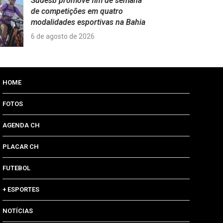
Sudesb promove fim de semana
de competições em quatro
modalidades esportivas na Bahia
6 de agosto de 2026
HOME
FOTOS
AGENDA CH
PLACAR CH
FUTEBOL
+ ESPORTES
NOTÍCIAS