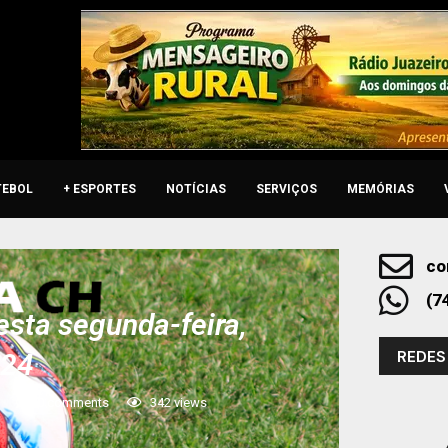
TEBOL
+ ESPORTES
NOTÍCIAS
SERVIÇOS
MEMÓRIAS
co
(7
sta segunda-feira,
REDES
024
0 comments
342
views