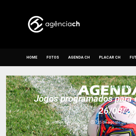
HOME
FOTOS
AGENDA CH
PLACAR CH
FU
AGENDA CH
Jogos programados para e
26/08/2
written by
Redação
25 de agosto de 2024