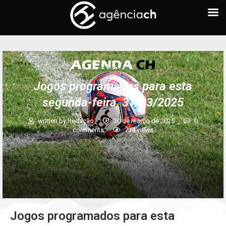
AGENDA CH
Jogos programados para esta
segunda-feira, 31/03/2025
written by
Redação
30 de março de 2025
0
comments
734
views
Jogos programados para esta