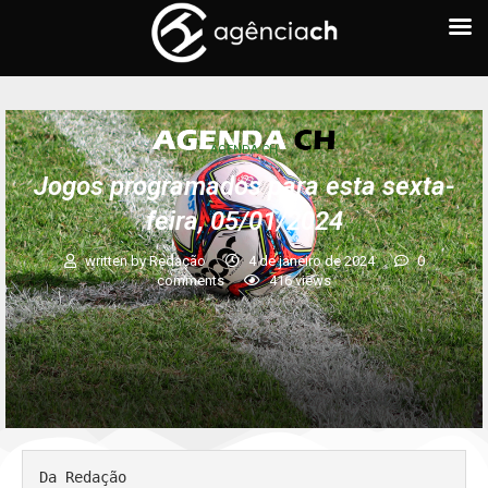
AGENDA CH
Jogos programados para esta sexta-
feira, 05/01/2024
written by
Redação
4 de janeiro de 2024
0
comments
416
views
Da Redação