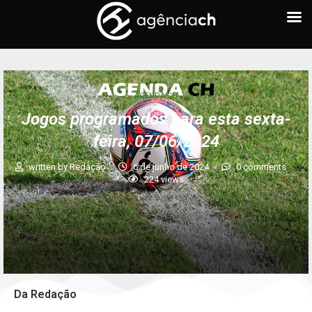
AGENDA CH
Jogos programados para esta sexta-
feira, 07/06/2024
written by
Redação
6 de junho de 2024
0 comments
224
views
Da Redação